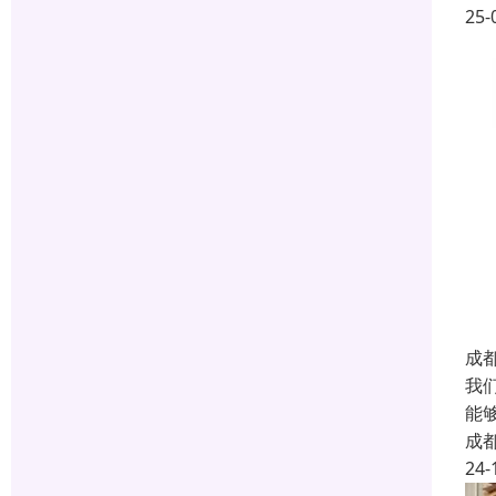
25-
成
我
能
成
24-