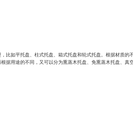
型，比如平托盘、柱式托盘、箱式托盘和轮式托盘。根据材质的
而根据用途的不同，又可以分为熏蒸木托盘、免熏蒸木托盘、真