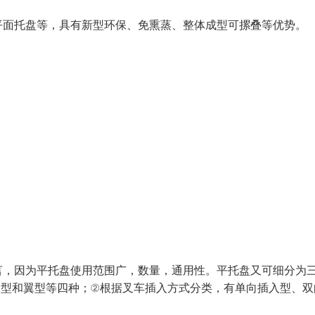
平面托盘等，具有新型环保、免熏蒸、整体成型可摞叠等优势。
言，因为平托盘使用范围广，数量，通用性。平托盘又可细分为
用型和翼型等四种；②根据叉车插入方式分类，有单向插入型、双