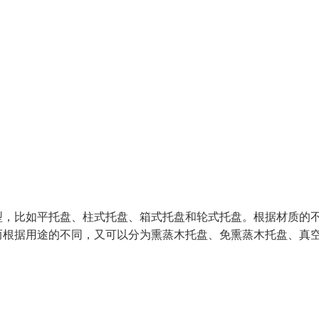
型，比如平托盘、柱式托盘、箱式托盘和轮式托盘。根据材质的
而根据用途的不同，又可以分为熏蒸木托盘、免熏蒸木托盘、真