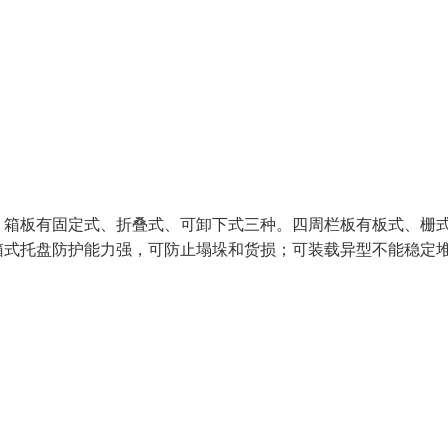
。箱板有固定式、折叠式、可卸下式三种。四周栏板有板式、栅
箱式托盘防护能力强，可防止塌垛和货损；可装载异型不能稳定