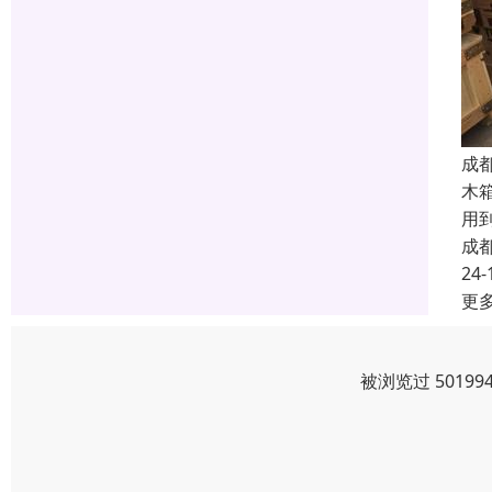
成
木
用
成
24-
更
被浏览过 5019