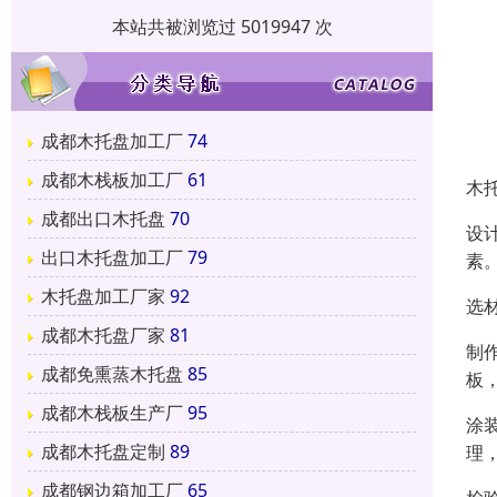
本站共被浏览过 5019947 次
成都木托盘加工厂
74
成都木栈板加工厂
61
木
成都出口木托盘
70
设
出口木托盘加工厂
79
素
木托盘加工厂家
92
选
成都木托盘厂家
81
制
成都免熏蒸木托盘
85
板
成都木栈板生产厂
95
涂
成都木托盘定制
89
理
成都钢边箱加工厂
65