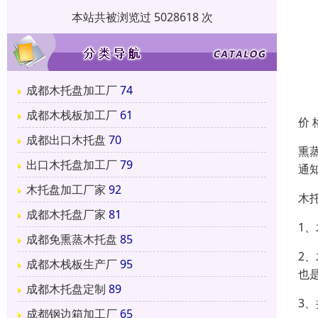
本站共被浏览过 5028618 次
成都木托盘加工厂
74
成都木栈板加工厂
61
价 
成都出口木托盘
70
熏
出口木托盘加工厂
79
通
木托盘加工厂家
92
木
成都木托盘厂家
81
1
成都免熏蒸木托盘
85
2
成都木栈板生产厂
95
也
成都木托盘定制
89
3
成都钢边箱加工厂
65