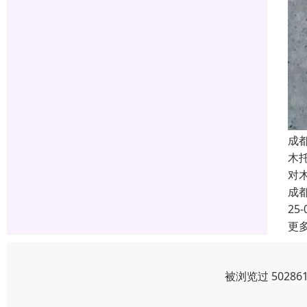
成
木
对
成
25-
更
被浏览过 5028