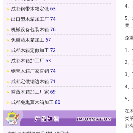
4
成都钢带木箱定做
63
5
出口型木箱加工厂
74
果
机械设备包装木箱
76
免
免熏蒸木箱加工
67
1
成都木箱定做加工
72
成都木箱加工厂
63
2
钢带木箱厂家直销
74
3
成都定做钢边木箱
71
4
熏蒸木箱加工厂家
69
5
成都免熏蒸木箱加工
80
在
类
都