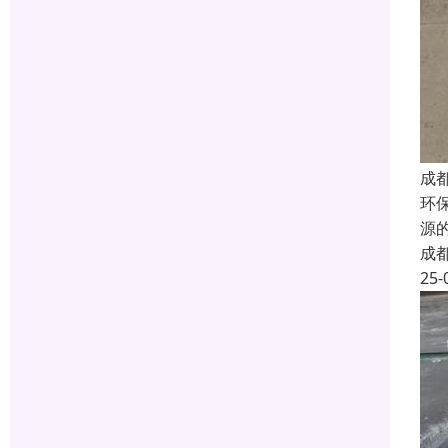
成
环
源
成
25-