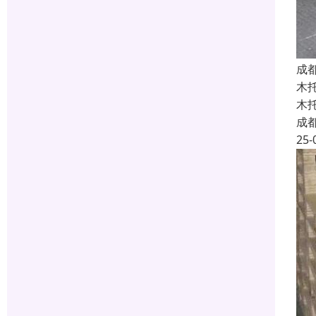
成
木
木
成
25-