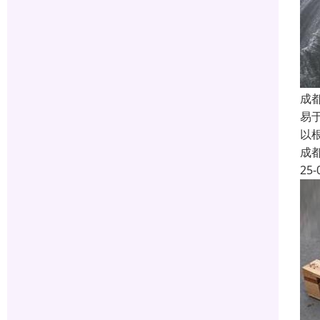
成
易
以
成
25-