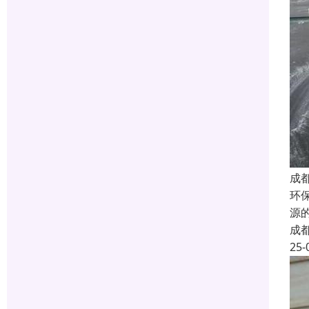
成
环
源
成
25-