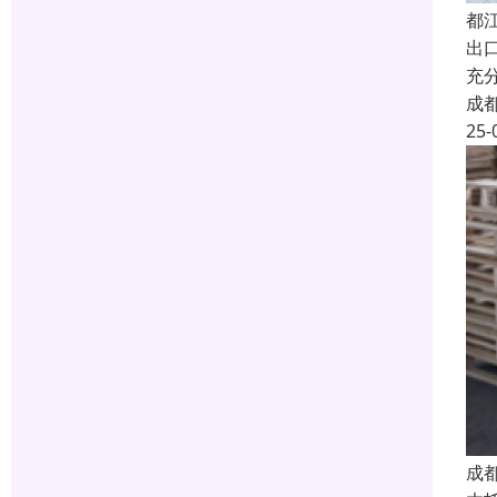
都
出
充
成
25-
成