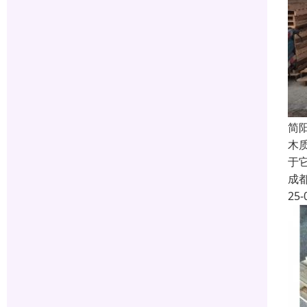
简
木
于
成
25-