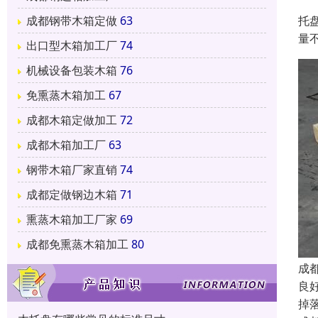
托
成都钢带木箱定做
63
量
出口型木箱加工厂
74
机械设备包装木箱
76
免熏蒸木箱加工
67
成都木箱定做加工
72
成都木箱加工厂
63
钢带木箱厂家直销
74
成都定做钢边木箱
71
熏蒸木箱加工厂家
69
成都免熏蒸木箱加工
80
成
良
掉