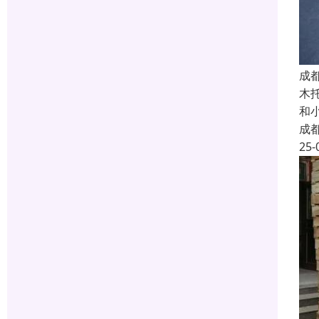
成
木
和
成
25-