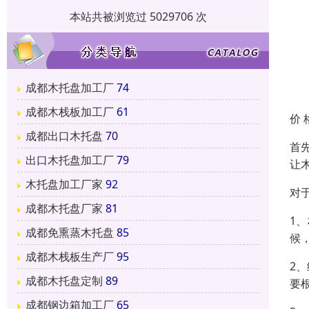
本站共被浏览过 5029706 次
成都木托盘加工厂
74
成都木栈板加工厂
61
价 
成都出口木托盘
70
首
出口木托盘加工厂
79
让
木托盘加工厂家
92
对
成都木托盘厂家
81
1
成都免熏蒸木托盘
85
候
成都木栈板生产厂
95
2
成都木托盘定制
89
要
成都钢边箱加工厂
65