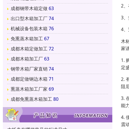
2
成都钢带木箱定做
63
3
出口型木箱加工厂
74
机械设备包装木箱
76
4
免熏蒸木箱加工
67
木
家
成都木箱定做加工
72
成都木箱加工厂
63
1
定
钢带木箱厂家直销
74
成都定做钢边木箱
71
2
阻
熏蒸木箱加工厂家
69
3
成都免熏蒸木箱加工
80
能
4
震