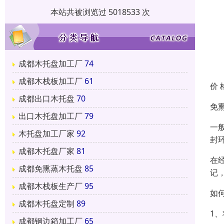
本站共被浏览过 5018533 次
成都木托盘加工厂
74
成都木栈板加工厂
61
价 
成都出口木托盘
70
免
出口木托盘加工厂
79
一
木托盘加工厂家
92
封
成都木托盘厂家
81
在
成都免熏蒸木托盘
85
记
成都木栈板生产厂
95
如
成都木托盘定制
89
1
成都钢边箱加工厂
65