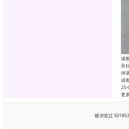
成
良
掉
成
25-
更
被浏览过 5018