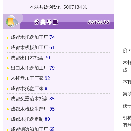
本站共被浏览过 5007134 次
成都木托盘加工厂
74
成都木栈板加工厂
61
价 
成都出口木托盘
70
木
出口木托盘加工厂
79
法
木托盘加工厂家
92
木
成都木托盘厂家
81
集
成都免熏蒸木托盘
85
便
成都木栈板生产厂
95
机
成都木托盘定制
89
有
成都钢边箱加工厂
65