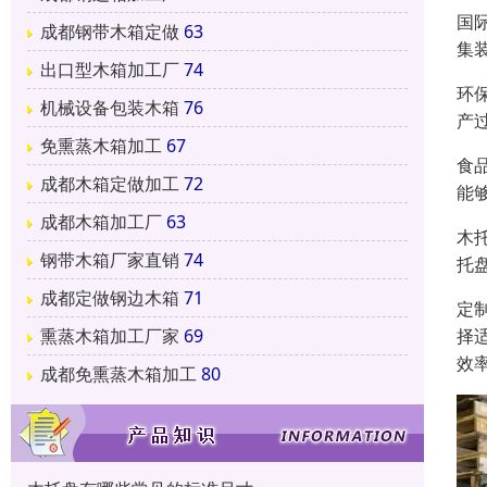
国
成都钢带木箱定做
63
集
出口型木箱加工厂
74
环
机械设备包装木箱
76
产
免熏蒸木箱加工
67
食
成都木箱定做加工
72
能
成都木箱加工厂
63
木
钢带木箱厂家直销
74
托
成都定做钢边木箱
71
定
择
熏蒸木箱加工厂家
69
效
成都免熏蒸木箱加工
80