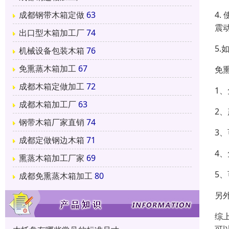
4
成都钢带木箱定做
63
震
出口型木箱加工厂
74
5
机械设备包装木箱
76
免熏蒸木箱加工
67
免
成都木箱定做加工
72
1
成都木箱加工厂
63
2
钢带木箱厂家直销
74
3
成都定做钢边木箱
71
4
熏蒸木箱加工厂家
69
5
成都免熏蒸木箱加工
80
另
综