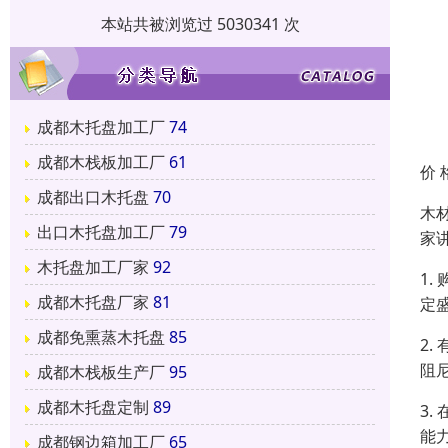
本站共被浏览过 5030341 次
成都木托盘加工厂
74
成都木栈板加工厂
61
价 
成都出口木托盘
70
木
出口木托盘加工厂
79
家
木托盘加工厂家
92
1
成都木托盘厂家
81
定
成都免熏蒸木托盘
85
2
阻
成都木栈板生产厂
95
成都木托盘定制
89
3
能
成都钢边箱加工厂
65