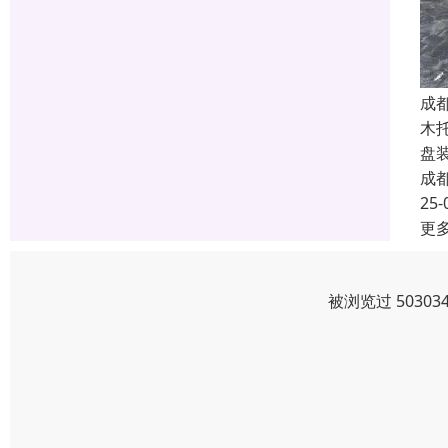
成
木
盘
成
25-
更
被浏览过 5030