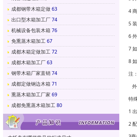
成都钢带木箱定做
63
4
出口型木箱加工厂
74
5
机械设备包装木箱
76
6
免熏蒸木箱加工
67
7
成都木箱定做加工
72
8
成都木箱加工厂
63
钢带木箱厂家直销
74
注
成都定做钢边木箱
71
外
熏蒸木箱加工厂家
69
特
成都免熏蒸木箱加工
80
1 
2 
3