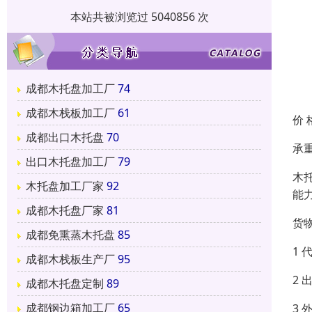
本站共被浏览过 5040856 次
成都木托盘加工厂
74
成都木栈板加工厂
61
价 
成都出口木托盘
70
承
出口木托盘加工厂
79
木
木托盘加工厂家
92
能
成都木托盘厂家
81
货
成都免熏蒸木托盘
85
1
成都木栈板生产厂
95
2
成都木托盘定制
89
成都钢边箱加工厂
65
3