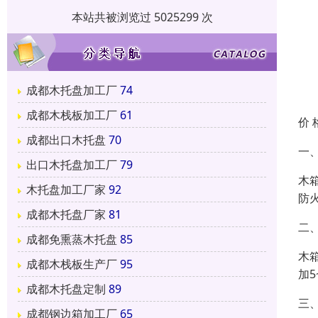
本站共被浏览过 5025299 次
成都木托盘加工厂
74
成都木栈板加工厂
61
价 
成都出口木托盘
70
一
出口木托盘加工厂
79
木
木托盘加工厂家
92
防
成都木托盘厂家
81
二
成都免熏蒸木托盘
85
木
成都木栈板生产厂
95
加5
成都木托盘定制
89
三
成都钢边箱加工厂
65