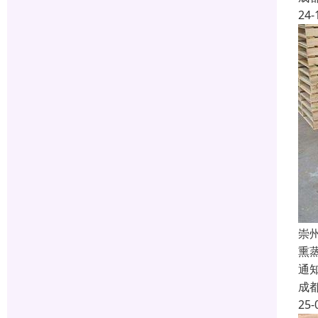
24-
崇
熏
通
成
25-