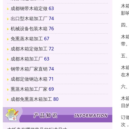
木
成都钢带木箱定做
63
影
出口型木箱加工厂
74
四
机械设备包装木箱
76
木
免熏蒸木箱加工
67
带
成都木箱定做加工
72
五
成都木箱加工厂
63
木
钢带木箱厂家直销
74
在
成都定做钢边木箱
71
六
熏蒸木箱加工厂家
69
木
成都免熏蒸木箱加工
80
目
订
次