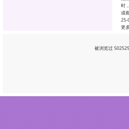
时
成
25-
更
被浏览过 5025