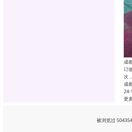
成
订
次
成
24-
更
被浏览过 5043