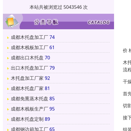
本站共被浏览过 5043546 次
成都木托盘加工厂
74
成都木栈板加工厂
61
价 
成都出口木托盘
70
木
出口木托盘加工厂
79
流
木托盘加工厂家
92
干
成都木托盘厂家
81
首
成都免熏蒸木托盘
85
切
成都木栈板生产厂
95
接
成都木托盘定制
89
成都钢边箱加工厂
65
组