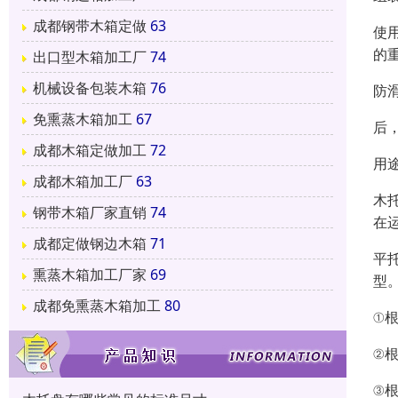
成都钢带木箱定做
63
使
的
出口型木箱加工厂
74
机械设备包装木箱
76
防
免熏蒸木箱加工
67
后
成都木箱定做加工
72
用
成都木箱加工厂
63
木
钢带木箱厂家直销
74
在
成都定做钢边木箱
71
平
熏蒸木箱加工厂家
69
型
成都免熏蒸木箱加工
80
①
②
③