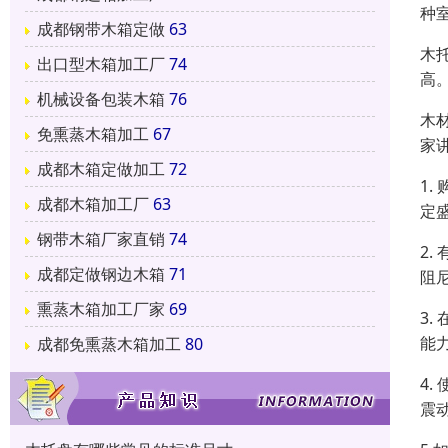
种
成都钢带木箱定做
63
木
出口型木箱加工厂
74
高
机械设备包装木箱
76
木
免熏蒸木箱加工
67
家
成都木箱定做加工
72
1
成都木箱加工厂
63
定
钢带木箱厂家直销
74
2
成都定做钢边木箱
71
阻
熏蒸木箱加工厂家
69
3
能
成都免熏蒸木箱加工
80
4
震