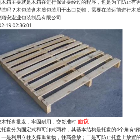
蒸木箱主要就是木箱在进行保证要经过的程序，也是为了防止有
哪些吗？木包装含木质包装用于出口货物，需要在装运前进行木
都顺安宏业包装制品有限公司
02-19 02:36:01
面议
都木托盘批发，牢固耐用，交货准时
式托盘分为固定式和可卸式两种，其基本结构是托盘的4个角有
，一是利用立柱支撑重量物，往高叠放；二是可防止托盘上放置