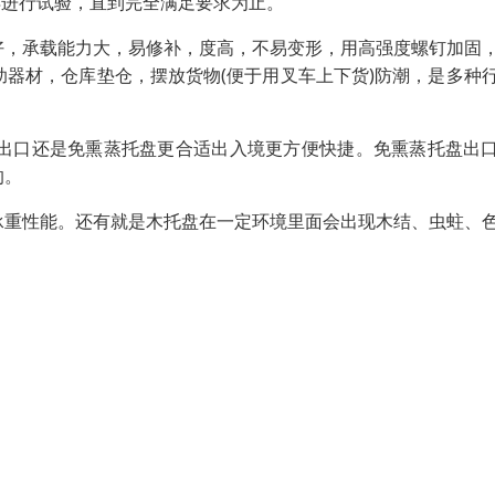
再进行试验，直到完全满足要求为止。
好，承载能力大，易修补，度高，不易变形，用高强度螺钉加固
器材，仓库垫仓，摆放货物(便于用叉车上下货)防潮，是多种
出口还是免熏蒸托盘更合适出入境更方便快捷。免熏蒸托盘出
的。
承重性能。还有就是木托盘在一定环境里面会出现木结、虫蛀、