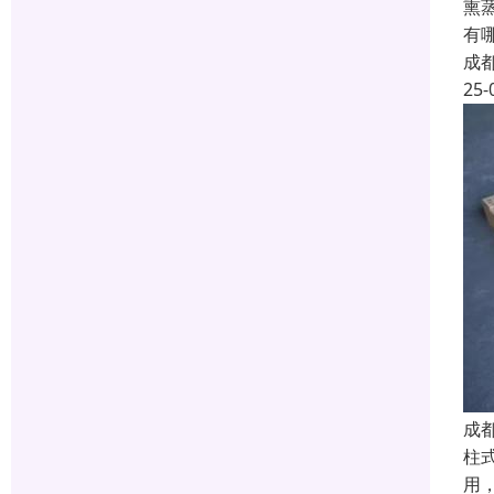
熏
有
成
25-
成
柱
用